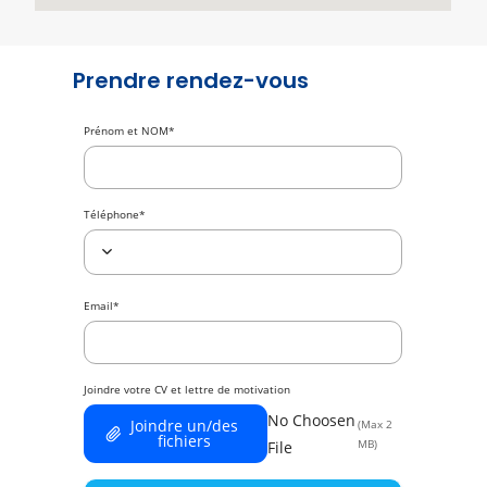
Prendre rendez-vous
Prénom et NOM
*
Téléphone
*
Email
*
Joindre votre CV et lettre de motivation
No Choosen
Joindre un/des
(Max 2
fichiers
MB)
File